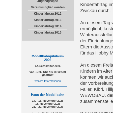
Jugendgruppe
Kinderfahrtag i
Vereinsmitglied werden
Zwickau durch.
Kinderfahrtag 2012
Kinderfahrtag 2013
An diesem Tag w
Kinderfahrtag 2014
ermöglicht, kos
Kinderfahrtag 2015
Winterausstellu
der Einrichtung
Eltern die Auss
für das Hobby M
Modellbahnjubiläum
2026
An diesem Freit
12. September 2026
Kindern im Alter
von 10:00 Uhr bis 18:00 Uhr
geöffnet
konnten wir auc
weitere Informationen
der Vorbereitun
Faller, Kibri, T
Haus der Modellbahn
WEWOBAU, den G
zusammenstelle
14. - 15. November 2026
18. November 2026
21. - 22. November 2026