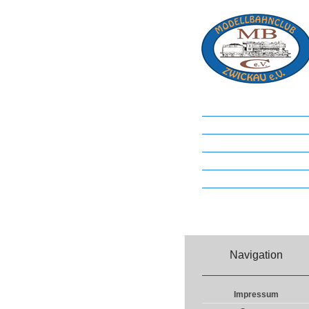
Startseite
Vereinsleben
Anlagen
Pressemeldungen
Sponsoren
Links
Navigation
Impressum