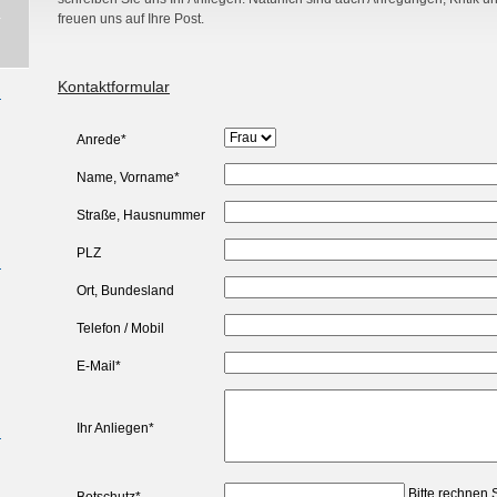
freuen uns auf Ihre Post.
Kontaktformular
Anrede
*
Name, Vorname
*
Straße, Hausnummer
PLZ
Ort, Bundesland
Telefon / Mobil
E-Mail
*
Ihr Anliegen
*
Bitte rechnen S